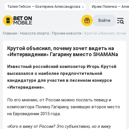
Талия Гибсон — Екатерина Александрова
Иржи Лехечка — Але
Войти
Главная
/
Новости спорта
/
Прочие новости
/
Крутой объяснил, почем
Крутой объяснил, почему хочет видеть на
«Интервидении» Гагарину вместо SHAMANа
Известный российский композитор Игорь Крутой
высказался о наиболее предпочтительной
кандидатуре для участия в песенном конкурсе
«Интервидение».
По его мнению, от России можно послать певицу и
композитора Полину Гагарину, занявшую второе место
на Евровидении 2015 года.
«
Кого я вижу от России? Это субъективно, но я вижу