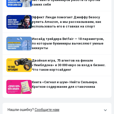
самих себя
Эффект Линди помогает Джеффу Безосу
рулить Amazon, а мы рассказываем, как
использовать его в ставках на спорт
Инсайд трейдера Betfair — 18 параметров,
по которым букмекеры вычисляют умные
аккаунты
Двойная игра, 75 агентов на финале
«Уимблдона» и 30 000 евро за вход в бизнес.
Что такое кортсайдинг
Книга «Сигнал и шум» Нейта Сильвера.
Краткое содержание для ставочника
Нашли ошибку?
Сообщите нам