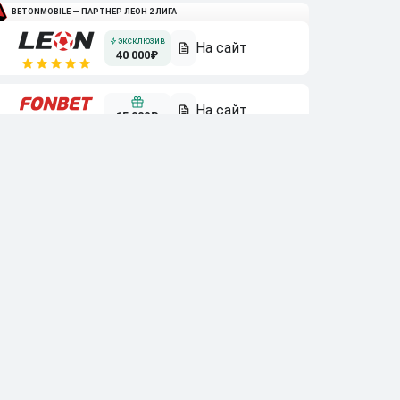
BETONMOBILE — ПАРТНЕР ЛЕОН 2 ЛИГА
40 000₽
15 000₽
3 000₽
10 000₽
Смотреть всех
Бонусы букмекеров
10 000₽