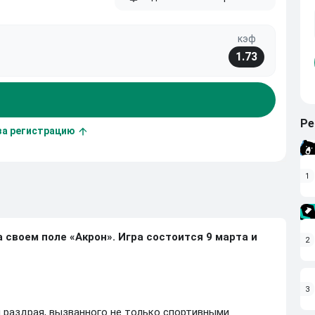
кэф
1.73
Ре
за регистрацию
1
 своем поле «Акрон». Игра состоится 9 марта и
2
3
 раздрая, вызванного не только спортивными