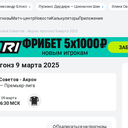
лександр Блокс
Лусиано Дардери — Цзюньчэн Шан
Элина Св
гнозы
Матч-центр
Новости
Калькуляторы
Приложения
ылья Советов - Акрон: прогонз 9 марта 2025
гонз 9 марта 2025
Советов - Акрон
 — Премьер-лига
09 марта
6:30 МСК
Подписаться на прогнозы