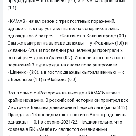
предыдущих — с «Аланией» (0:0) и «СКА-Хабаровском»
(1:1).
«КАМАЗ» начал сезон с трех гостевых поражений,
однако с тех пор уступил на полях соперников лишь
однажды за 5 встреч — «Балтике» в Калининграде (0:1).
Сам же выиграл на выезде дважды — у «Родины» (1:0) и
«Алании» (2:0). В последний раз челнинцы проиграли 21
сентября — дома «Уралу» (0:2). И после этого не знают
поражений 3 тура кряду: на своем поле разгромили
«Шинник» (3:0), а в гостях дважды сыграли вничью — с
«Тюменью» (1:1) и «Чайкой» (0:0).
Вот только с «Ротором» на выезде «КАМАЗ» играет
крайне неудачно. В российской истории он проиграл все
7 встреч в Высшем дивизионе и Первой лиге (мячи 3:18).
Правда, за 14 последних лет гостил в Волгограде лишь
однажды — 0:1 в сезоне-2021/22. Неудивительно, что
хозяева в БК «Мелбет» являются очевидными