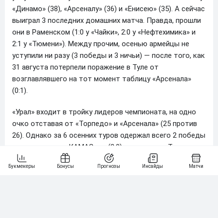
«Динамо» (38), «Арсеналу» (36) и «Енисею» (35). А сейчас
выиграл 3 последних домашних матча. Правда, прошли
они в Раменском (1:0 у «Чайки», 2:0 у «Нефтехимика» и
2:1 у «Тюмени»). Между прочим, осенью армейцы не
уступили ни разу (3 победы и 3 ничьи) — после того, как
31 августа потерпели поражение в Туле от
возглавлявшего на тот момент таблицу «Арсенала»
(0:1).
«Урал» входит в тройку лидеров чемпионата, на одно
очко отставая от «Торпедо» и «Арсенала» (25 против
26). Однако за 6 осенних туров одержал всего 2 победы
— в гостях над «КАМАЗом» (2:0) и дома над «Тюменью»
(1:0). А на полях соперников дважды уступил с сухим
счетом — «Арсеналу» (0:1) и «Енисею» (0:3). Уральцы
вообще слабо выступают на выезде. В прошлом
сезоне в РПЛ ни разу не взяли верх в 13 последних
гостевых встречах (5 ничьих и 8 поражений).