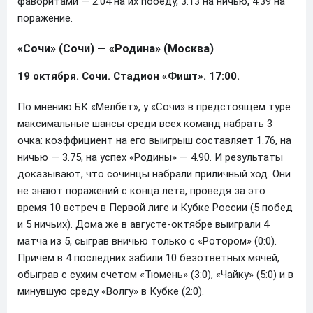
фаворитами — 2.04 на их победу, 3.13 на ничью, 4.39 на
поражение.
«Сочи» (Сочи) — «Родина» (Москва)
19 октября. Сочи. Стадион «Фишт». 17:00.
По мнению БК «Мелбет», у «Сочи» в предстоящем туре
максимальные шансы среди всех команд набрать 3
очка: коэффициент на его выигрыш составляет 1.76, на
ничью — 3.75, на успех «Родины» — 4.90. И результаты
доказывают, что сочинцы набрали приличный ход. Они
не знают поражений с конца лета, проведя за это
время 10 встреч в Первой лиге и Кубке России (5 побед
и 5 ничьих). Дома же в августе-октябре выиграли 4
матча из 5, сыграв вничью только с «Ротором» (0:0).
Причем в 4 последних забили 10 безответных мячей,
обыграв с сухим счетом «Тюмень» (3:0), «Чайку» (5:0) и в
минувшую среду «Волгу» в Кубке (2:0).