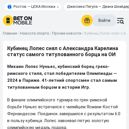
Ростов — ЦСКА Москва
Джессика Пегула — Диана Шнайде
Войти
Главная
/
Новости спорта
/
Прочие новости
/
Кубинец Лопес снял с Ал
Кубинец Лопес снял с Александра Карелина
статус самого титулованного борца на ОИ
Михаин Лопес Нуньес, кубинский борец греко-
римского стиля, стал победителем Олимпиады —
2024 в Париже. 41-летний спортсмен стал самым
титулованным борцом в истории Игр.
В финале олимпийского турнира по грек-римской
борьбе Нуньес встречался с чилийцем Ясмани Костой
Фернандесом. Поединок завершился с результатом 6:0
в пользу кубинца. Лопес завоевал пятую золотую
олимпийскую медаль подряд.