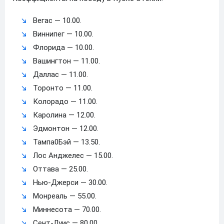
Вегас — 10.00.
Виннипег — 10.00.
Флорида — 10.00.
Вашингтон — 11.00.
Даллас — 11.00.
Торонто — 11.00.
Колорадо — 11.00.
Каролина — 12.00.
Эдмонтон — 12.00.
Тампа0Бэй — 13.50.
Лос Анджелес — 15.00.
Оттава — 25.00.
Нью-Джерси — 30.00.
Монреаль — 55.00.
Миннесота — 70.00.
Сент-Луис — 80.00.