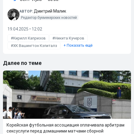
Дмитрий Малик
АВТОР:
Редактор букмекерских новостей
19.04.2025 • 12:02
Кирилл Капризов
Никита Кучеров
+
Показать ещё
ХК Вашингтон Кэпиталз
Далее по теме
Корейская футбольная ассоциация оплачивала арбитрам
сексуслуги перед домашними матчами сборной