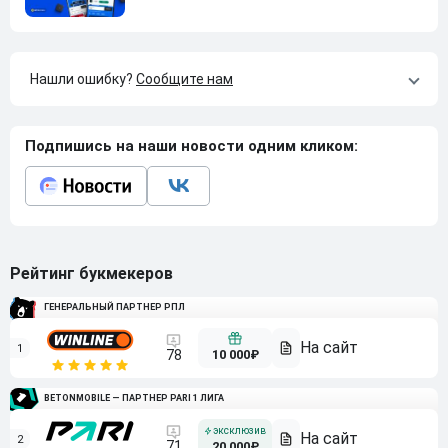
Нашли ошибку?
Сообщите нам
Подпишись на наши новости одним кликом:
Рейтинг букмекеров
ГЕНЕРАЛЬНЫЙ ПАРТНЕР РПЛ
1
10 000₽
78
BETONMOBILE — ПАРТНЕР PARI 1 ЛИГА
2
71
20 000₽