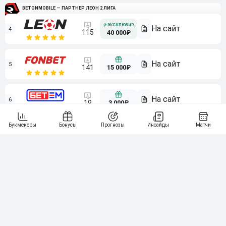
BETONMOBILE — ПАРТНЕР ЛЕОН 2 ЛИГА
4
115
40 000₽
5
15 000₽
141
6
3 000₽
19
7
64
10 000₽
Смотреть всех