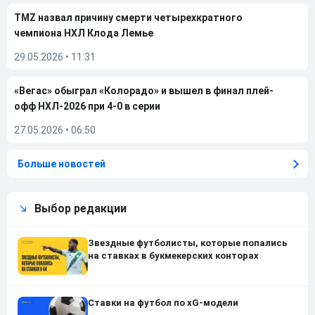
TMZ назвал причину смерти четырехкратного
чемпиона НХЛ Клода Лемье
29.05.2026
•
11:31
«Вегас» обыграл «Колорадо» и вышел в финал плей-
офф НХЛ-2026 при 4-0 в серии
27.05.2026
•
06:50
Больше новостей
Выбор редакции
Звездные футболисты, которые попались
на ставках в букмекерских конторах
Ставки на футбол по xG-модели