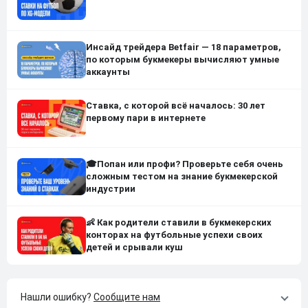
Инсайд трейдера Betfair — 18 параметров,
по которым букмекеры вычисляют умные
аккаунты
Ставка, с которой всё началось: 30 лет
первому пари в интернете
🎓Попан или профи? Проверьте себя очень
сложным тестом на знание букмекерской
индустрии
👶 Как родители ставили в букмекерских
конторах на футбольные успехи своих
детей и срывали куш
Нашли ошибку?
Сообщите нам