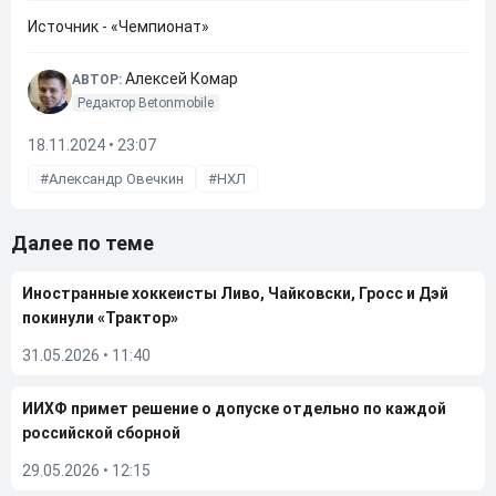
Источник - «Чемпионат»
Алексей Комар
АВТОР:
Редактор Betonmobile
18.11.2024 • 23:07
Александр Овечкин
НХЛ
Далее по теме
Иностранные хоккеисты Ливо, Чайковски, Гросс и Дэй
покинули «Трактор»
31.05.2026
•
11:40
ИИХФ примет решение о допуске отдельно по каждой
российской сборной
29.05.2026
•
12:15