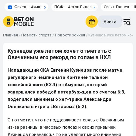
Факел — Ахмат
ПСЖ — Астон Вилла
Санкт-Галлен — 
Войти
Главная
/
Новости спорта
/
Новости хоккея
/
Кузнецов уже летом хоче
Кузнецов уже летом хочет отметить с
Овечкиным его рекорд по голам в НХЛ
Нападающий СКА Евгений Кузнецов после матча
регулярного чемпионата Континентальной
хоккейной лиги (КХЛ) с «Амуром», который
завершился победой петербуржцев со счетом 6:3,
поделился мнением о хет-трике Александра
Овечкина в игре с «Вегасом» (5:2).
Он отметил, что не поддерживает связь с Овечкиным
из-за разницы в часовых поясах и своих привычек.
Кузнецов признался, что не уделяет много внимания