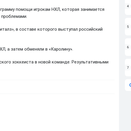
4
ограмму помощи игрокам НХЛ, которая занимается
 проблемами.
5
талз», в составе которого выступал российский
6
ХЛ, а затем обменяли в «Каролину».
ского хоккеиста в новой команде. Результативными
7