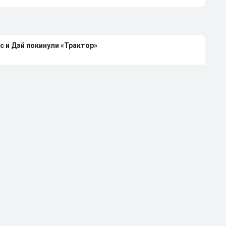
с и Дэй покинули «Трактор»
каждой российской сборной
чемпиона НХЛ Клода Лемье
лей-офф НХЛ-2026 при 4-0 в серии