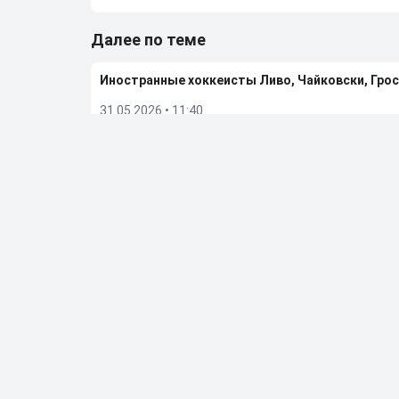
Далее по теме
Иностранные хоккеисты Ливо, Чайковски, Грос
31.05.2026
•
11:40
ИИХФ примет решение о допуске отдельно по 
29.05.2026
•
12:15
TMZ назвал причину смерти четырехкратного 
29.05.2026
•
11:31
«Вегас» обыграл «Колорадо» и вышел в финал п
27.05.2026
•
06:50
Больше новостей