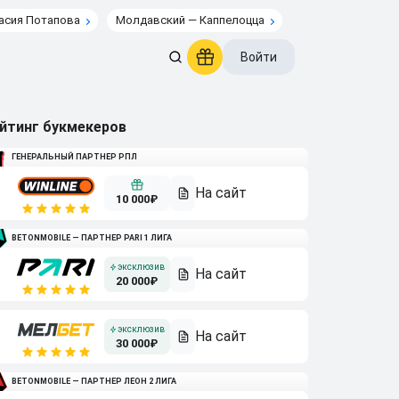
асия Потапова
Молдавский — Каппелоцца
Войти
йтинг букмекеров
ГЕНЕРАЛЬНЫЙ ПАРТНЕР РПЛ
10 000₽
BETONMOBILE — ПАРТНЕР PARI 1 ЛИГА
20 000₽
30 000₽
BETONMOBILE — ПАРТНЕР ЛЕОН 2 ЛИГА