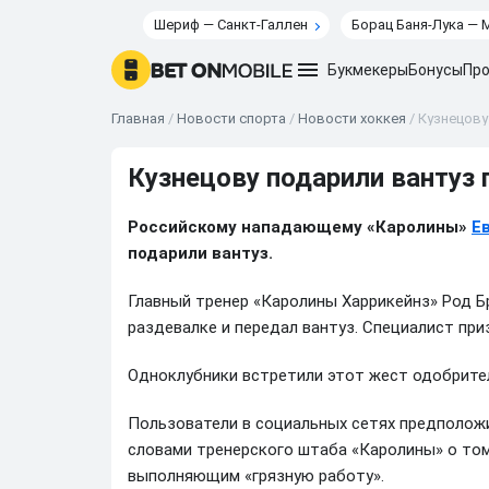
Шериф — Санкт-Галлен
Борац Баня-Лука — 
Букмекеры
Бонусы
Про
Главная
/
Новости спорта
/
Новости хоккея
/
Кузнецову
Кузнецову подарили вантуз 
Российскому нападающему «Каролины»
Е
подарили вантуз.
Главный тренер «Каролины Харрикейнз» Род Б
раздевалке и передал вантуз. Специалист приз
Одноклубники встретили этот жест одобрите
Пользователи в социальных сетях предположи
словами тренерского штаба «Каролины» о том,
выполняющим «грязную работу».