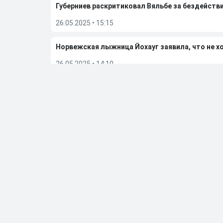
Губерниев раскритиковал Вяльбе за бездейств
26.05.2025
•
15:15
Норвежская лыжница Йохауг заявила, что не х
26.05.2025
•
14:10
Вяльбе понимает, почему норвежец Клебо выс
21.05.2025
•
15:09
Вяльбе заявила, что ее слова о зарплате Боль
21.05.2025
•
13:19
Больше новостей
Выбор редакции