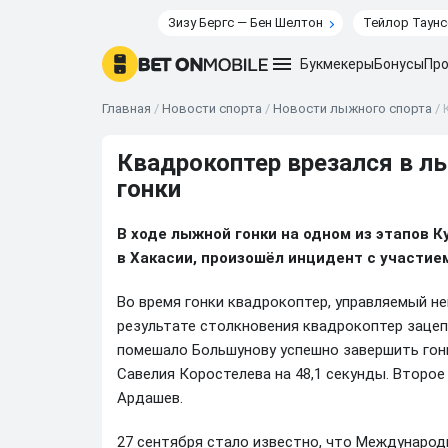
Зизу Бергс — Бен Шелтон
Тейлор Таунс
Букмекеры
Бонусы
Про
Главная
/
Новости спорта
/
Новости лыжного спорта
/
Квадрокоптер врезался в л
гонки
В ходе лыжной гонки на одном из этапов 
в Хакасии, произошёл инцидент с участи
Во время гонки квадрокоптер, управляемый н
результате столкновения квадрокоптер зацепи
помешало Большунову успешно завершить гон
Савелия Коростелева на 48,1 секунды. Второе
Ардашев.
27 сентября стало известно, что Международ