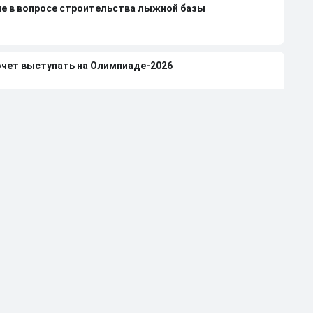
ие в вопросе строительства лыжной базы
очет выступать на Олимпиаде-2026
казывается в СМИ против возвращения россиян
шунова вырвали из контекста