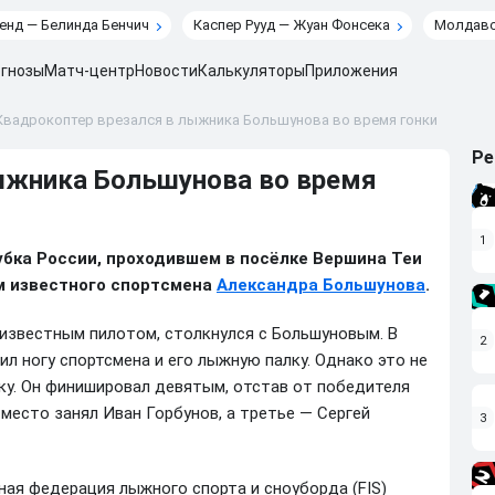
енд — Белинда Бенчич
Каспер Рууд — Жуан Фонсека
Молдавс
гнозы
Матч-центр
Новости
Калькуляторы
Приложения
Квадрокоптер врезался в лыжника Большунова во время гонки
Ре
ыжника Большунова во время
1
Кубка России, проходившем в посёлке Вершина Теи
ем известного спортсмена
Александра Большунова
.
еизвестным пилотом, столкнулся с Большуновым. В
2
л ногу спортсмена и его лыжную палку. Однако это не
ку. Он финишировал девятым, отстав от победителя
 место занял Иван Горбунов, а третье — Сергей
3
ная федерация лыжного спорта и сноуборда (FIS)