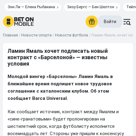
Энн Ли — Елена Рыбакина
Зизу Бергс — Бен Шелтон
Тейл
Войти
Главная
/
Новости спорта
/
Новости футбола
/
Ламин Ямаль хочет под
Ламин Ямаль хочет подписать новый
контракт с «Барселоной» — известны
условия
Молодой вингер «Барселоны» Ламин Ямаль в
ближайшее время подпишет новое трудовое
соглашение с каталонским клубом. Об этом
сообщает Barca Universal.
Как сообщает источник, контракт между Ямалем и
«сине-гранатовыми» будет пролонгирован на
шестилетний срок, когда футболисту исполнится
восемнадцать лет. Стороны уже пришли к консенсусу