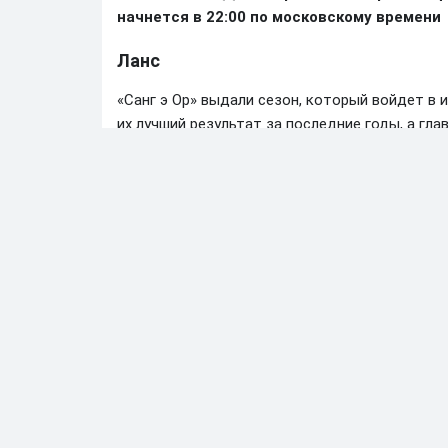
начнется в 22:00 по московскому времени
Ланс
«Санг э Ор» выдали сезон, который войдет в и
их лучший результат за последние годы, а гла
чемпионов напрямую. В кубке у них чистый лис
проиграв 3 финала ранее. Но нынешняя коман
ломать традиции. Их путь был уверенным, 16 г
в полуфинале. Домашняя статистика просто бе
конечно, есть, выбыли защитники Градит, Гурт
Тувэн, Сен-Максимен, Сангаре и компания гот
Ницца
На фоне блестящего Ланса, «Орлы» выглядят 
Пюэлем у руля они так и не выбрались из ямы