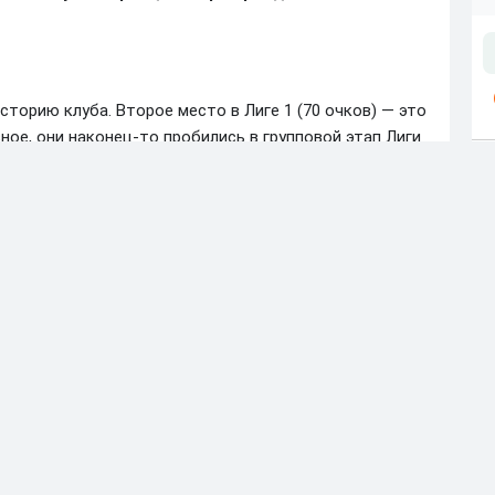
сторию клуба. Второе место в Лиге 1 (70 очков) — это
вное, они наконец-то пробились в групповой этап Лиги
т. Еще ни разу в истории они его не выигрывали,
да под руководством Пьера Сажа создана, чтобы
олов в 4 кубковых матчах, включая разгром Тулузы 4:1
зумная, 39 очков из 45 на «Боллар-Делелис». Потери,
нер и Байду. Но атака при этом свежа и разнообразна,
овы разорвать оборону на флангах.
как блекло. Сезон катастрофический. С Клодом
 и финишировали 16-ми, что обрекло их на стыковые