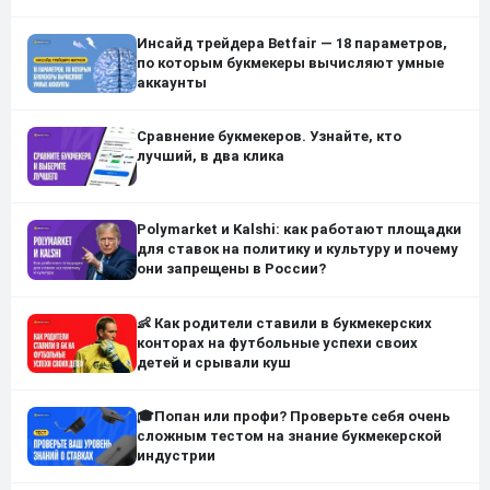
Инсайд трейдера Betfair — 18 параметров,
по которым букмекеры вычисляют умные
аккаунты
Сравнение букмекеров. Узнайте, кто
лучший, в два клика
Polymarket и Kalshi: как работают площадки
для ставок на политику и культуру и почему
они запрещены в России?
👶 Как родители ставили в букмекерских
конторах на футбольные успехи своих
детей и срывали куш
🎓Попан или профи? Проверьте себя очень
сложным тестом на знание букмекерской
индустрии