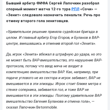
Бывший арбитр ФИФА Сергей Лапочкин разобрал
спорный момент матча 12-го тура
РПЛ
«Сочи» —
«Зенит» следовало назначить пенальти. Речь про
отмену второго гола зенитовцев.
«Удивительное решение приняла судейская бригада в
целом. И главный арбитр Егор Егоров, и Буланов в ВАР-
центре, вмешавшись и отменив второй гол «Зенита».
Да, игрок «Зенита» вбежал в штрафную до удара, но это
не может быть ВАР-вмешательство, это нарушение ВАР-
протокола, потому что ввод мяча не входит в
компетенцию вмешательства ВАР. Как, например, при
подаче углового не из сектора и игрок забивает, ВАР не
вмешивается в эти эпизоды. Игрок стоит ближе метра к
стенке соперника, забивается гол, и тоже ВАР не
вмешивается в эти эпизоды. Поэтому удивительное ВАР
вмешательство Евгения Буланова и отмена гола»
, —
сказал Лапочкин Betonmobile.