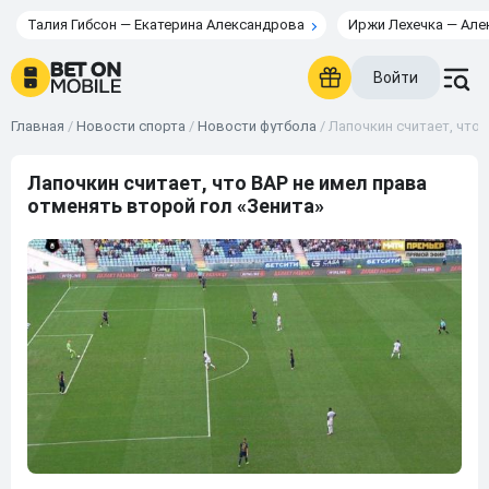
Талия Гибсон — Екатерина Александрова
Иржи Лехечка — Але
Войти
Главная
/
Новости спорта
/
Новости футбола
/
Лапочкин считает, что 
Лапочкин считает, что ВАР не имел права
отменять второй гол «Зенита»