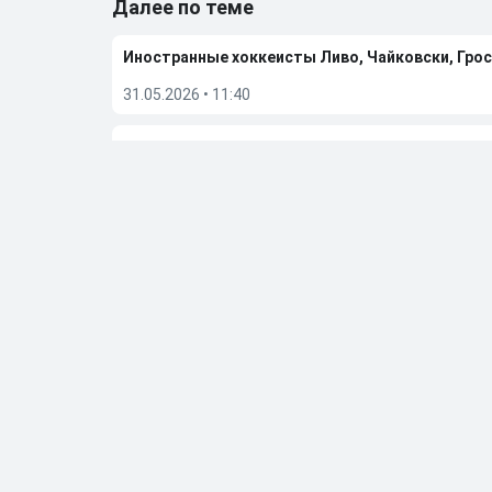
Далее по теме
Иностранные хоккеисты Ливо, Чайковски, Грос
31.05.2026
•
11:40
ИИХФ примет решение о допуске отдельно по 
29.05.2026
•
12:15
TMZ назвал причину смерти четырехкратного 
29.05.2026
•
11:31
«Вегас» обыграл «Колорадо» и вышел в финал п
27.05.2026
•
06:50
Больше новостей
Выбор редакции