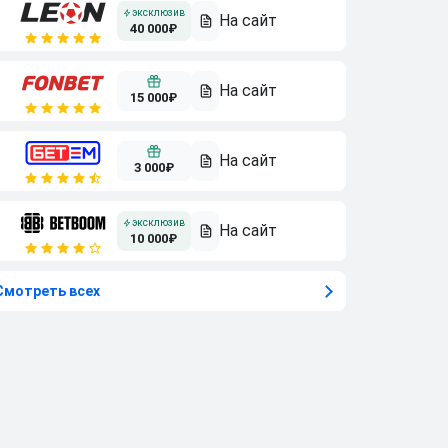
40 000₽
15 000₽
3 000₽
10 000₽
Смотреть всех