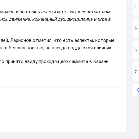
4
нялись и пытались спасти матч. Но, к счастью, нам
ись движение, командный дух, дисциплина и игра в
5
телей, Ларионов отметил, что есть аспекты, которые
ые с безопасностью, не всегда поддаются влиянию.
6
ло принято ввиду проходящего саммита в Казани.
7