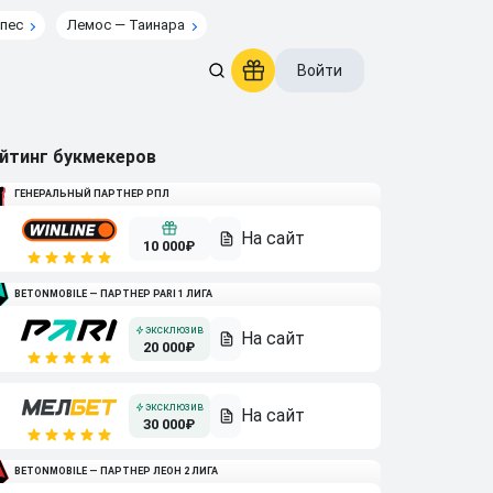
пес
Лемос — Таинара
Войти
йтинг букмекеров
ГЕНЕРАЛЬНЫЙ ПАРТНЕР РПЛ
10 000₽
BETONMOBILE — ПАРТНЕР PARI 1 ЛИГА
20 000₽
30 000₽
BETONMOBILE — ПАРТНЕР ЛЕОН 2 ЛИГА