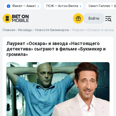
Факел — Ахмат
ПСЖ — Астон Вилла
Санкт-Галлен — 
Войти
Главная
/
Инсайды
/
Новости букмекеров
/
Лауреат «Оскара» и звезда
Лауреат «Оскара» и звезда «Настоящего
детектива» сыграют в фильме «Букмекер и
громила»