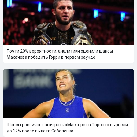
Почти 20% вероятности: аналитики оценили шансы
Махачева победить Гэрри в первом раунде
Шансы россиянок выиграть «Мастерс» в Торонто выросли
до 12% после вылета Соболенко