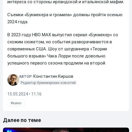
интереса со стороны ирландской и итальянской мафии.
Съемки «Букмекера и громила» должны пройти осенью
2024 года.
В 2023 году HBO MAX выпустил сериал «Букмекер» со
схожим сюжетом, но события разворачиваются в
современных США. Шоу от шоураннера «Теории
большого взрыва» Чака Лорри после довольно
успешного первого сезона продлили на второй.
Константин Киршов
АВТОР:
Редактор букмекерских новостей
15.05.2024 • 11:16
кино
Далее по теме