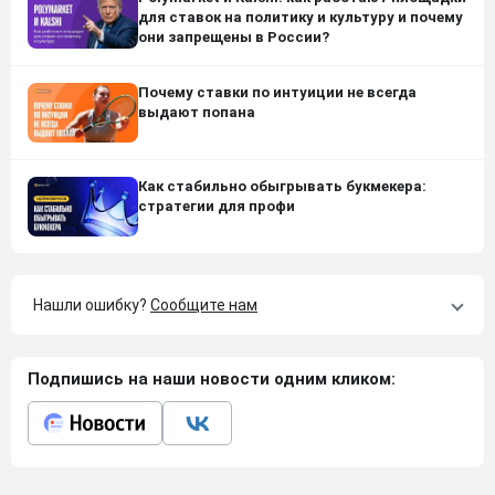
для ставок на политику и культуру и почему
они запрещены в России?
Почему ставки по интуиции не всегда
выдают попана
Как стабильно обыгрывать букмекера:
стратегии для профи
Нашли ошибку?
Сообщите нам
Подпишись на наши новости одним кликом: