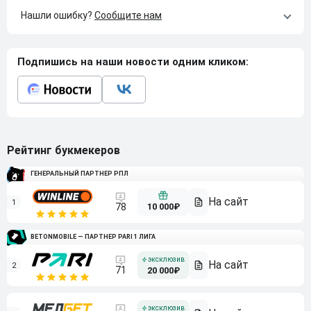
Нашли ошибку?
Сообщите нам
Подпишись на наши новости одним кликом:
Рейтинг букмекеров
ГЕНЕРАЛЬНЫЙ ПАРТНЕР РПЛ
1
10 000₽
78
BETONMOBILE — ПАРТНЕР PARI 1 ЛИГА
2
71
20 000₽