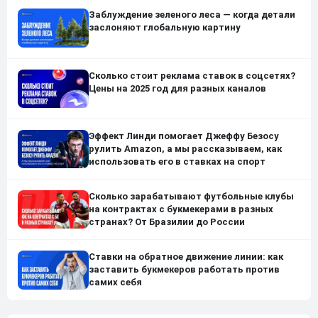
Заблуждение зеленого леса — когда детали
заслоняют глобальную картину
Сколько стоит реклама ставок в соцсетях?
Цены на 2025 год для разных каналов
Эффект Линди помогает Джеффу Безосу
рулить Amazon, а мы рассказываем, как
использовать его в ставках на спорт
Сколько зарабатывают футбольные клубы
на контрактах с букмекерами в разных
странах? От Бразилии до России
Ставки на обратное движение линии: как
заставить букмекеров работать против
самих себя