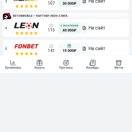
3
107
30 000₽
BETONMOBILE — ПАРТНЕР ЛЕОН 2 ЛИГА
4
115
40 000₽
5
15 000₽
141
6
3 000₽
19
7
64
10 000₽
Смотреть всех