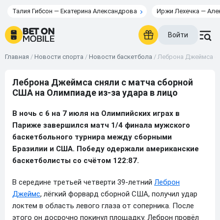
Талия Гибсон — Екатерина Александрова
Иржи Лехечка — Але
Войти
Главная
/
Новости спорта
/
Новости баскетбола
/
Леброна Джеймса сн
Леброна Джеймса сняли с матча сборной
США на Олимпиаде из-за удара в лицо
В ночь с 6 на 7 июля на Олимпийских играх в
Париже завершился матч 1/4 финала мужского
баскетбольного турнира между сборными
Бразилии и США. Победу одержали американские
баскетболисты со счётом 122:87.
В середине третьей четверти 39-летний
Леброн
Джеймс
, лёгкий форвард сборной США, получил удар
локтем в область левого глаза от соперника. После
этого он досрочно покинул площадку. Леброн провёл