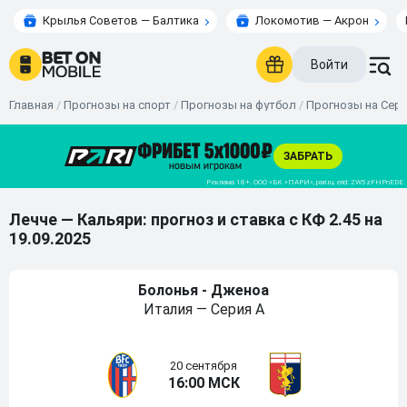
Крылья Советов — Балтика
Локомотив — Акрон
Войти
Главная
/
Прогнозы на спорт
/
Прогнозы на футбол
/
Прогнозы на Сер
Лечче — Кальяри: прогноз и ставка с КФ 2.45 на
19.09.2025
Болонья - Дженоа
Италия — Серия А
20 сентября
16:00 МСК