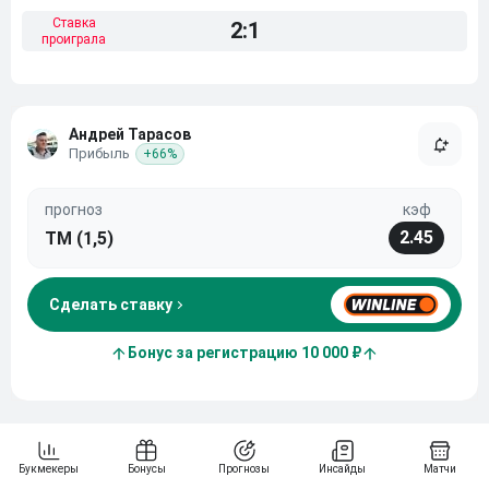
Ставка
2:1
проиграла
Андрей Тарасов
Прибыль
+66%
прогноз
кэф
2.45
ТМ (1,5)
Сделать ставку
Бонус за регистрацию 10 000 ₽
Прогноз
Топ-эксперты