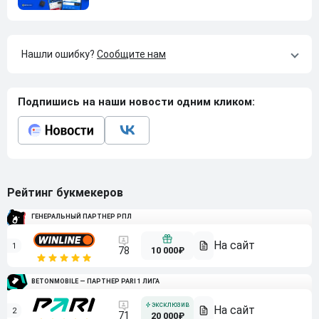
Нашли ошибку?
Сообщите нам
Подпишись на наши новости одним кликом:
Рейтинг букмекеров
ГЕНЕРАЛЬНЫЙ ПАРТНЕР РПЛ
1
10 000₽
78
BETONMOBILE — ПАРТНЕР PARI 1 ЛИГА
2
71
20 000₽