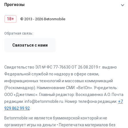
Прогнозы
18+
© 2013 - 2026 Betonmobile
Обратная связь:
Связаться с нами
Свидетельство ЭЛ № ФС 77-76630 ОТ 26.08.2019 г. выдано
Федеральной службой по надзору в сфере связи,
информационных технологий и массовых коммуникаций
(Роскомнадзор). Наименование СМИ: «BetOn». Учредитель:
ООО «Джетликс». Главный редактор: Воскодавенко А.О. Почта
редакции: info@betonmobile.ru. Номер телефона редакции:
+7
929 862 99 92
.
Betonmobile не является букмекерской конторой и не
организует игры на деньги • Перепечатка материалов без