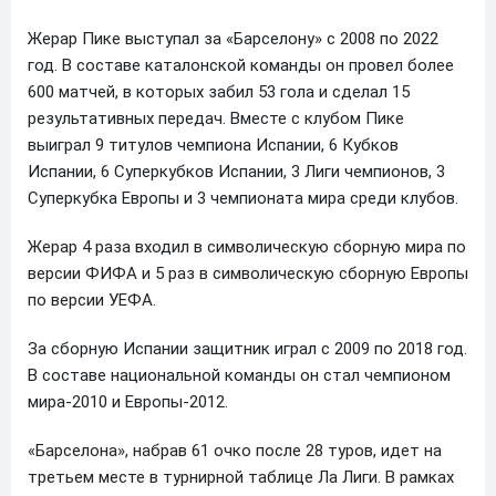
Жерар Пике выступал за «Барселону» с 2008 по 2022
год. В составе каталонской команды он провел более
600 матчей, в которых забил 53 гола и сделал 15
результативных передач. Вместе с клубом Пике
выиграл 9 титулов чемпиона Испании, 6 Кубков
Испании, 6 Суперкубков Испании, 3 Лиги чемпионов, 3
Суперкубка Европы и 3 чемпионата мира среди клубов.
Жерар 4 раза входил в символическую сборную мира по
версии ФИФА и 5 раз в символическую сборную Европы
по версии УЕФА.
За сборную Испании защитник играл с 2009 по 2018 год.
В составе национальной команды он стал чемпионом
мира-2010 и Европы-2012.
«Барселона», набрав 61 очко после 28 туров, идет на
третьем месте в турнирной таблице Ла Лиги. В рамках