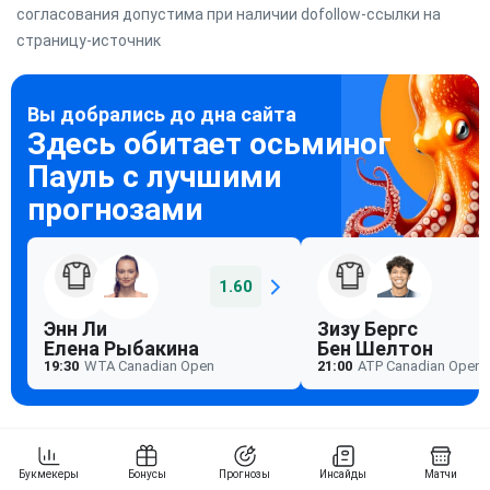
согласования допустима при наличии dofollow-ссылки на
страницу-источник
1.60
Энн Ли
Зизу Бергс
Елена Рыбакина
Бен Шелтон
19:30
WTA Canadian Open
21:00
ATP Canadian Open