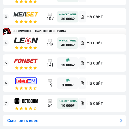
3
107
30 000₽
BETONMOBILE — ПАРТНЕР ЛЕОН 2 ЛИГА
4
115
40 000₽
5
15 000₽
141
6
3 000₽
19
7
64
10 000₽
Смотреть всех