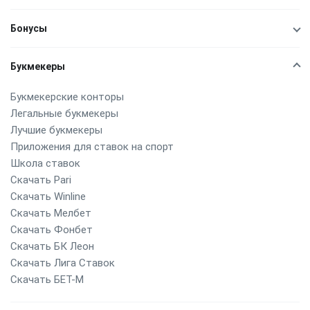
Бонусы
Букмекеры
Букмекерские конторы
Легальные букмекеры
Лучшие букмекеры
Приложения для ставок на спорт
Школа ставок
Скачать Pari
Скачать Winline
Скачать Мелбет
Скачать Фонбет
Скачать БК Леон
Скачать Лига Ставок
Скачать БЕТ-М