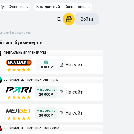
Жуан Фонсека
Молдавский — Каппелоцца
Войти
успехи Гвардиолы
йтинг букмекеров
ГЕНЕРАЛЬНЫЙ ПАРТНЕР РПЛ
10 000₽
BETONMOBILE — ПАРТНЕР PARI 1 ЛИГА
20 000₽
30 000₽
BETONMOBILE — ПАРТНЕР ЛЕОН 2 ЛИГА