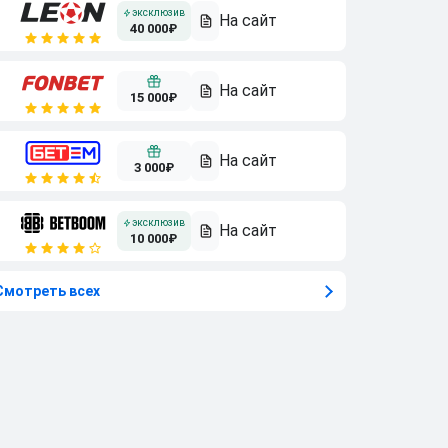
40 000₽
15 000₽
3 000₽
10 000₽
Смотреть всех