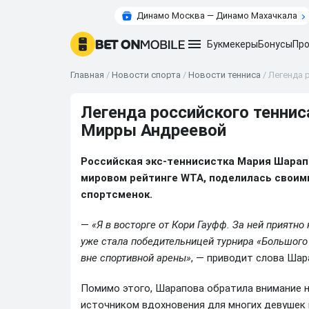
Динамо Москва — Динамо Махачкала
Букмекеры
Бонусы
Про
Главная
/
Новости спорта
/
Новости тенниса
/
Легенда 
Легенда российского теннис
Мирры Андреевой
Российская экс-теннисистка Мария Шарап
мировом рейтинге WTA, поделилась свои
спортсменок.
—
«Я в восторге от Кори Гауфф. За ней приятно
уже стала победительницей турнира «Большого 
вне спортивной арены»
, — приводит слова Шар
Помимо этого, Шарапова обратила внимание 
источником вдохновения для многих девушек 