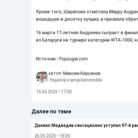
Кроме того, Шарапова отметила Мирру Андрее
вошедшую в десятку лучших, и призвала обрат
16 марта 17-летняя Андреева сыграет в фина
из Беларуси на турнире категории WTA-1000, 
Источник - Popsugar.com
Максим Кирсанов
АВТОР:
Редактор и автор Betonmobile
15.03.2025 • 17:00
Далее по теме
Даниил Медведев сенсационно уступил 97-й рак
26.05.2026
•
18:05