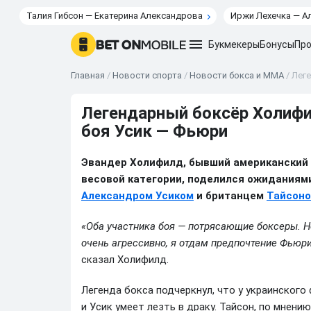
Талия Гибсон — Екатерина Александрова
Иржи Лехечка — А
Букмекеры
Бонусы
Про
Главная
/
Новости спорта
/
Новости бокса и ММА
/
Лег
Легендарный боксёр Холиф
боя Усик — Фьюри
Эвандер Холифилд, бывший американский 
весовой категории, поделился ожиданиям
Александром Усиком
и британцем
Тайсон
«Оба участника боя — потрясающие боксеры. Но
очень агрессивно, я отдам предпочтение Фьюри.
сказал Холифилд.
Легенда бокса подчеркнул, что у украинского
и Усик умеет лезть в драку. Тайсон, по мнен