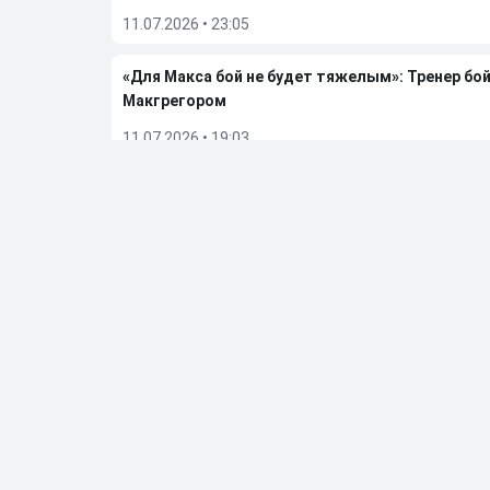
11.07.2026
•
23:05
«Для Макса бой не будет тяжелым»: Тренер бо
Макгрегором
11.07.2026
•
19:03
Олейник: Холлоуэй не является большим фаво
11.07.2026
•
18:49
Рафиков рассказал, как закончится бой Макгре
11.07.2026
•
18:31
Больше новостей
Выбор редакции