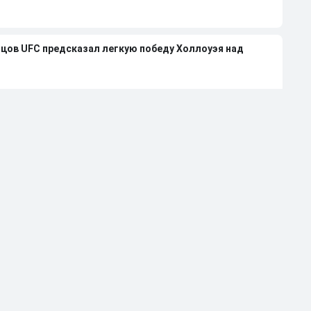
йцов UFC предсказал легкую победу Холлоуэя над
ритом в бою с Конором
гора и Холлоуэя