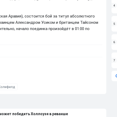
4
вская Аравия), состоится бой за титул абсолютного
краинцем Александром Усиком и британцем Тайсоном
5
тельно, начало поединка произойдёт в 01:00 по
6
7
Холифилд
 может победить Холлоуэя в реванше