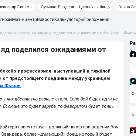
лександр Блокс
Лусиано Дардери — Цзюньчэн Шан
Элина Св
гнозы
Матч-центр
Новости
Калькуляторы
Приложения
ендарный боксёр Холифилд поделился ожиданиями от боя Усик — Фьюр
Ре
илд поделился ожиданиями от
1
боксёр-профессионал, выступавший в тяжёлой
и от предстоящего поединка между украинцем
ом Фьюри
.
2
 у них абсолютно разные стили. Если бой будет идти не
 Если же это будет заруба, то фаворитом будет Усик», —
3
 файтера присутствует должный напор при ведении боя
ию Эвандера, более «думающий» боец, который будет