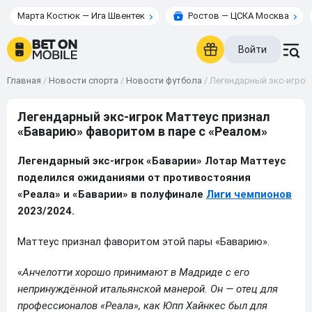
Марта Костюк — Ига Швентек
Ростов — ЦСКА Москва
Войти
Главная
/
Новости спорта
/
Новости футбола
/
Легендарный экс-игрок
Легендарный экс-игрок Маттеус признал
«Баварию» фаворитом в паре с «Реалом»
Легендарный экс-игрок «Баварии» Лотар Маттеус
поделился ожиданиями от противостояния
«Реала» и «Баварии» в полуфинале
Лиги чемпионов
2023/2024.
Маттеус признал фаворитом этой пары «Баварию».
«
Анчелотти хорошо принимают в Мадриде с его
непринуждённой итальянской манерой. Он — отец для
профессионалов «Реала», как Юпп Хайнкес был для