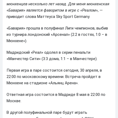
мюнхенцев несколько лет назад. Для меня мюнхенская
«Бавария» является фаворитом в игре с «Реалом
», —
приводит слова Маттеуса Sky Sport Germany.
«Бавария» прошла в полуфинал Лиги чемпионов, выбив
из турнира лондонский «Арсенал» (2:2 в гостях, 1:0 – в
Мюнхене»).
Мадридский «Реал» одолел в серии пенальти
«Манчестер Сити» (3:3 дома, 1:1 – в Манчестере).
Первая игра в паре состоится сегодня, 30 апреля, в
22:00 по московскому времени. Встреча пройдет в
Мюнхене на стадионе «Альянц Арена».
Ответная игра состоится в Мадриде 8 мая в 22:00 по
Москве.
В другой полуфинальной паре будут играть