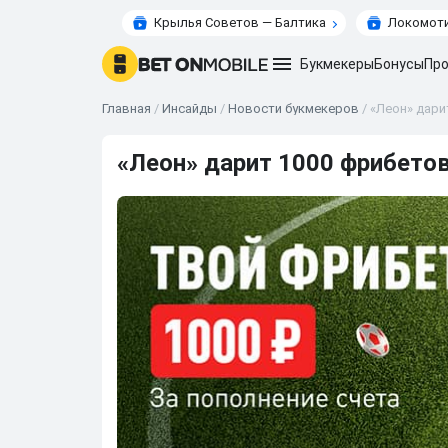
Крылья Советов — Балтика
Локомоти
Букмекеры
Бонусы
Про
Главная
/
Инсайды
/
Новости букмекеров
/
«Леон» дари
«Леон» дарит 1000 фрибетов