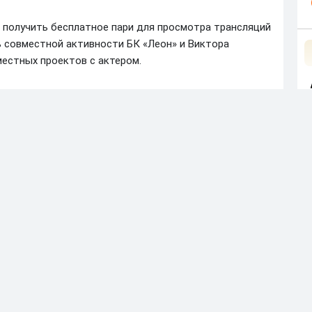
 получить бесплатное пари для просмотра трансляций
ь совместной активности БК «Леон» и Виктора
местных проектов с актером.
тливый купон» с призовым фондом 2 000 000 рублей
026 года. Акция продлится до 17 мая.