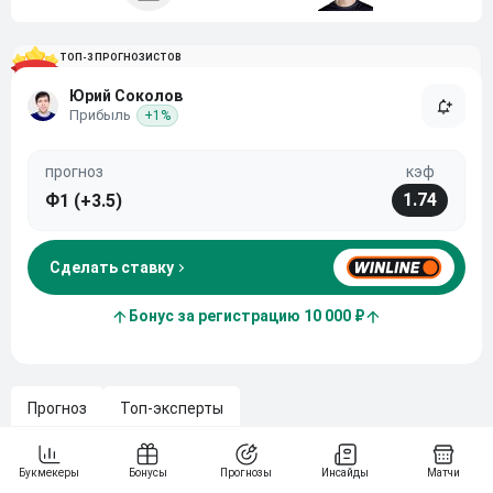
ТОП-3 ПРОГНОЗИСТОВ
Юрий Соколов
Прибыль
+1%
прогноз
кэф
1.74
Ф1 (+3.5)
Сделать ставку
Бонус за регистрацию 10 000 ₽
Прогноз
Топ-эксперты
Лернер Тиен встретится с Андреем Рублевым в матче