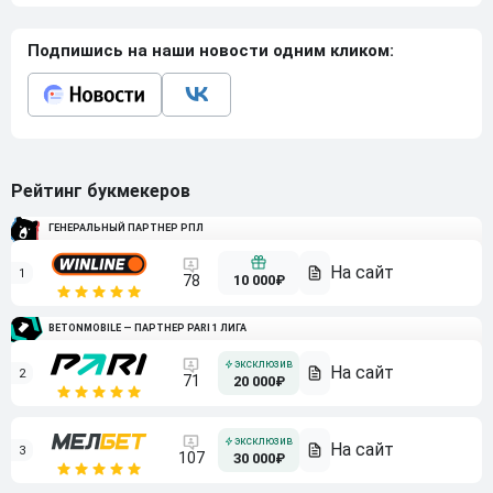
Подпишись на наши новости одним кликом:
Рейтинг букмекеров
ГЕНЕРАЛЬНЫЙ ПАРТНЕР РПЛ
1
10 000₽
78
BETONMOBILE — ПАРТНЕР PARI 1 ЛИГА
2
71
20 000₽
3
107
30 000₽