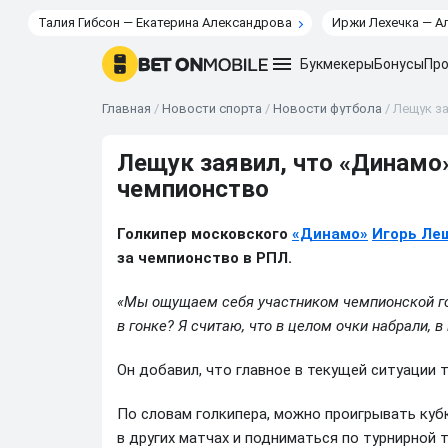
Талия Гибсон — Екатерина Александрова
Иржи Лехечка — А
Букмекеры
Бонусы
Про
Главная
/
Новости спорта
/
Новости футбола
/
Лещук з
Лещук заявил, что «Динамо
чемпионство
Голкипер московского
«Динамо»
Игорь Ле
за чемпионство в РПЛ.
«Мы ощущаем себя участником чемпионской гон
в гонке? Я считаю, что в целом очки набрали, в
Он добавил, что главное в текущей ситуации т
По словам голкипера, можно проигрывать кубк
в других матчах и подниматься по турнирной 