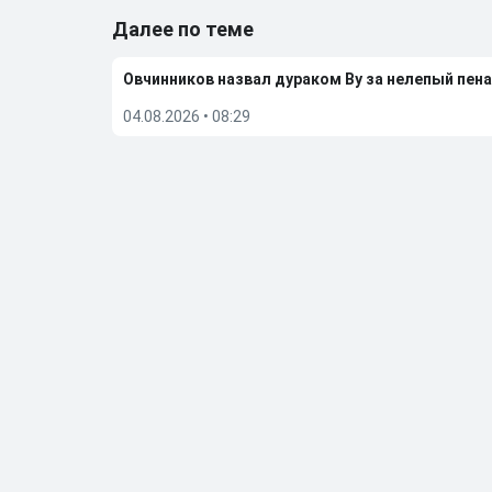
Далее по теме
Овчинников назвал дураком Ву за нелепый пена
04.08.2026
•
08:29
«Это проблема вратаря и защитника». Лапочки
02.08.2026
•
23:19
Гаджиев поделился ожиданиями от сезона-202
02.08.2026
•
07:49
Мостовой заявил, что уход Сперцяна сказывае
01.08.2026
•
07:25
Больше новостей