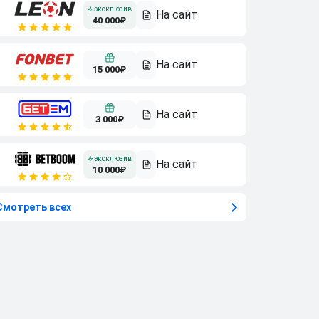
40 000₽
15 000₽
3 000₽
10 000₽
Смотреть всех