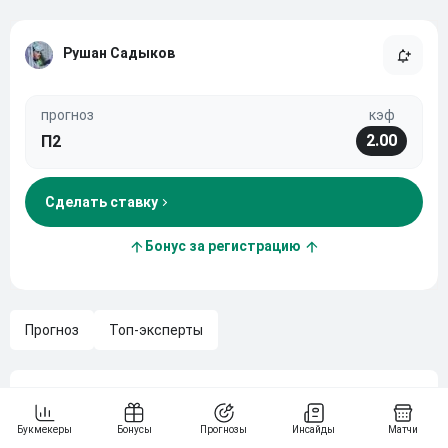
Рушан Садыков
прогноз
кэф
2.00
П2
Сделать ставку
Бонус за регистрацию
Прогноз
Топ-эксперты
Сможет ли «Лестер Сити» в родных стенах набрать
очки? Смогут ли обе команды забить? «Лестер
Сити» принимает «Брентфорд» в рамках двадцать