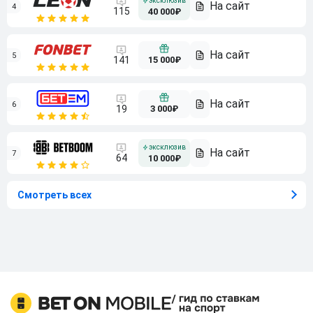
4
115
40 000₽
5
15 000₽
141
6
3 000₽
19
7
64
10 000₽
Смотреть всех