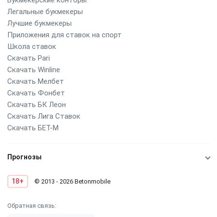
Легальные букмекеры
Лучшие букмекеры
Приложения для ставок на спорт
Школа ставок
Скачать Pari
Скачать Winline
Скачать Мелбет
Скачать Фонбет
Скачать БК Леон
Скачать Лига Ставок
Скачать БЕТ-М
Прогнозы
18+
© 2013 - 2026 Betonmobile
Обратная связь: