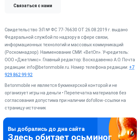
Связаться с нами
Свидетельство ЭЛ № ФС 77-76630 ОТ 26.08.2019 г. выдано
Федеральной службой по надзору в сфере связи,
информационных технологий и массовых коммуникаций
(Роскомнадзор). Наименование СМИ: «BetOn». Учредитель:
ООО «Джетликс». Главный редактор: Воскодавенко А.О. Почта
редакции: info@betonmobile.ru. Номер телефона редакции:
+7
929 862 99 92
.
Betonmobile не является букмекерской конторой и не
организует игры на деньги • Перепечатка материалов без
согласования допустима при наличии dofollow-ссылки на
страницу-источник