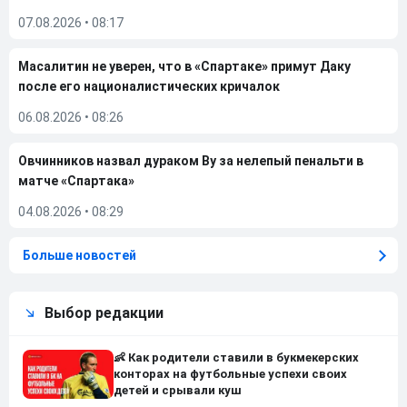
07.08.2026
•
08:17
Масалитин не уверен, что в «Спартаке» примут Даку
после его националистических кричалок
06.08.2026
•
08:26
Овчинников назвал дураком Ву за нелепый пенальти в
матче «Спартака»
04.08.2026
•
08:29
Больше новостей
Выбор редакции
👶 Как родители ставили в букмекерских
конторах на футбольные успехи своих
детей и срывали куш