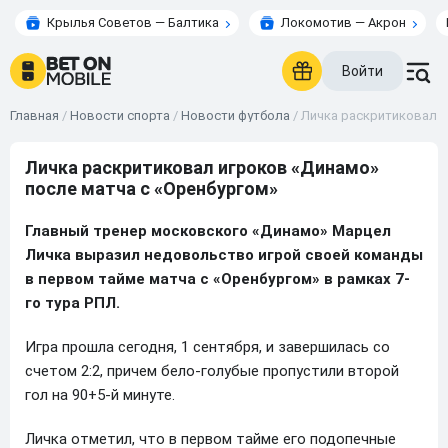
Крылья Советов — Балтика
Локомотив — Акрон
Войти
Главная
/
Новости спорта
/
Новости футбола
/
Личка раскритиковал и
Личка раскритиковал игроков «Динамо»
после матча с «Оренбургом»
Главный тренер московского «Динамо» Марцел
Личка выразил недовольство игрой своей команды
в первом тайме матча с «Оренбургом» в рамках 7-
го тура РПЛ.
Игра прошла сегодня, 1 сентября, и завершилась со
счетом 2:2, причем бело-голубые пропустили второй
гол на 90+5-й минуте.
Личка отметил, что в первом тайме его подопечные