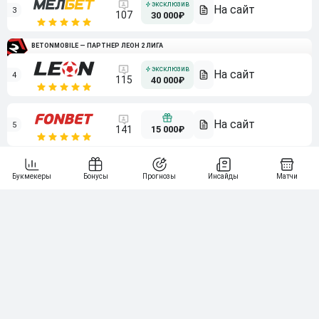
3
107
30 000₽
BETONMOBILE — ПАРТНЕР ЛЕОН 2 ЛИГА
4
115
40 000₽
5
15 000₽
141
6
3 000₽
19
7
64
10 000₽
Смотреть всех