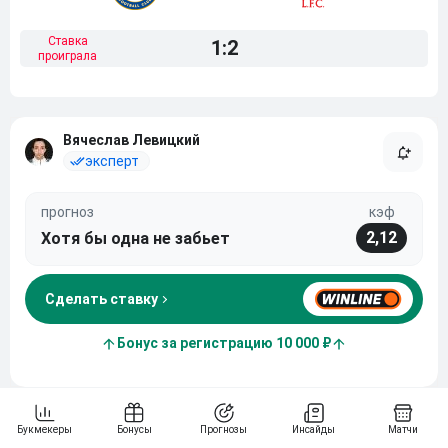
Ставка
1:2
проиграла
Вячеслав Левицкий
эксперт
прогноз
кэф
2,12
Хотя бы одна не забьет
Сделать ставку
Бонус за регистрацию 10 000 ₽
Прогноз
Топ-эксперты