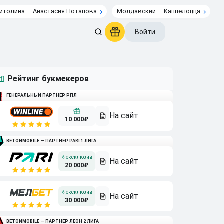
итолина — Анастасия Потапова
Молдавский — Каппелоцца
Войти
Рейтинг букмекеров
ГЕНЕРАЛЬНЫЙ ПАРТНЕР РПЛ
10 000₽
BETONMOBILE — ПАРТНЕР PARI 1 ЛИГА
20 000₽
30 000₽
BETONMOBILE — ПАРТНЕР ЛЕОН 2 ЛИГА