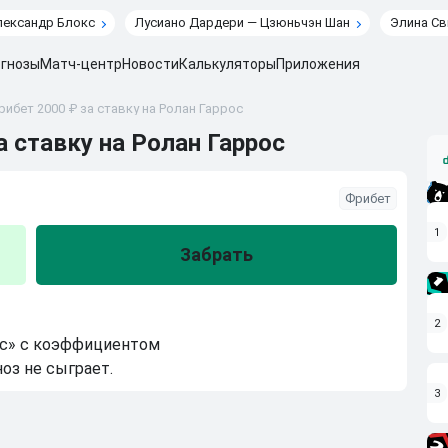
лександр Блокс
Лусиано Дардери — Цзюньчэн Шан
Элина Св
гнозы
Матч-центр
Новости
Калькуляторы
Приложения
рибет 2000 ₽ за ставку на Ролан Гаррос
а ставку на Ролан Гаррос
Фрибет
1
Забрать
2
рос» с коэффициентом
ноз не сыграет.
3