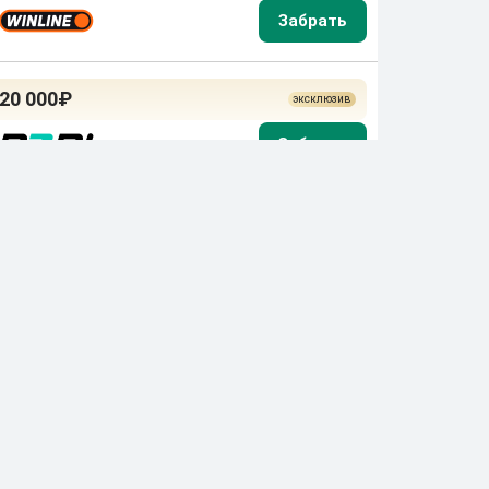
20 000₽
40 000₽
15 000₽
Промокоды