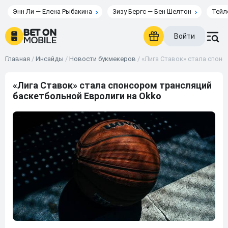
Энн Ли — Елена Рыбакина
Зизу Бергс — Бен Шелтон
Тейл
Войти
Главная
/
Инсайды
/
Новости букмекеров
/
«Лига Ставок» стала спон
«Лига Ставок» стала спонсором трансляций
баскетбольной Евролиги на Okko