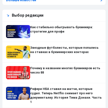
Выбор редакции
Как стабильно обыгрывать букмекера:
стратегии для профи
Звездные футболисты, которые попались
на ставках в букмекерских конторах
Почему в названии многих букмекеров есть
число 88
Рефери НБА ставил на матчи, которые
судил. Теперь Netflix снимает про него
документалку. История Тима Донахи. Часть
1