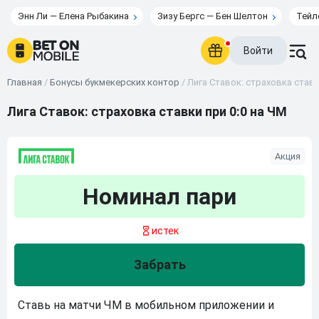
Энн Ли — Елена Рыбакина
Зизу Бергс — Бен Шелтон
Тейл
Войти
Главная
/
Бонусы букмекерских контор
/
Лига Ставок: страховка ставк
Лига Ставок: страховка ставки при 0:0 на ЧМ
Акция
Номинал пари
истек
Забрать
Ставь на матчи ЧМ в мобильном приложении и