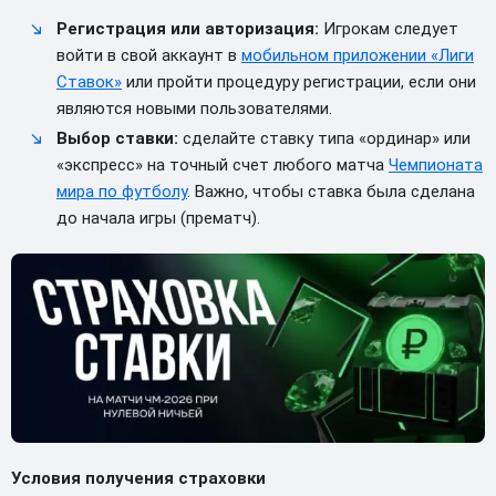
Регистрация или авторизация:
Игрокам следует
войти в свой аккаунт в
мобильном приложении «Лиги
Ставок»
или пройти процедуру регистрации, если они
являются новыми пользователями.
Выбор ставки:
сделайте ставку типа «ординар» или
«экспресс» на точный счет любого матча
Чемпионата
мира по футболу
. Важно, чтобы ставка была сделана
до начала игры (прематч).
Условия получения страховки