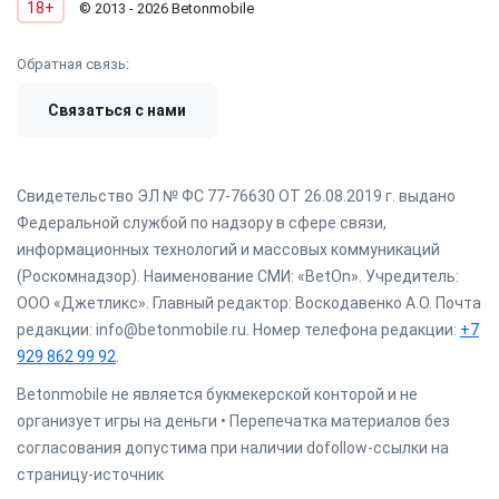
18+
© 2013 - 2026 Betonmobile
Обратная связь:
Связаться с нами
Свидетельство ЭЛ № ФС 77-76630 ОТ 26.08.2019 г. выдано
Федеральной службой по надзору в сфере связи,
информационных технологий и массовых коммуникаций
(Роскомнадзор). Наименование СМИ: «BetOn». Учредитель:
ООО «Джетликс». Главный редактор: Воскодавенко А.О. Почта
редакции: info@betonmobile.ru. Номер телефона редакции:
+7
929 862 99 92
.
Betonmobile не является букмекерской конторой и не
организует игры на деньги • Перепечатка материалов без
согласования допустима при наличии dofollow-ссылки на
страницу-источник