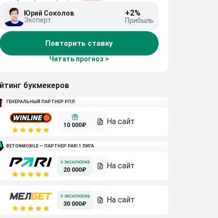
+2%
Юрий Соколов
Эксперт
Прибыль
Повторить ставку
Читать прогноз >
йтинг букмекеров
ГЕНЕРАЛЬНЫЙ ПАРТНЕР РПЛ
10 000₽
BETONMOBILE — ПАРТНЕР PARI 1 ЛИГА
20 000₽
30 000₽