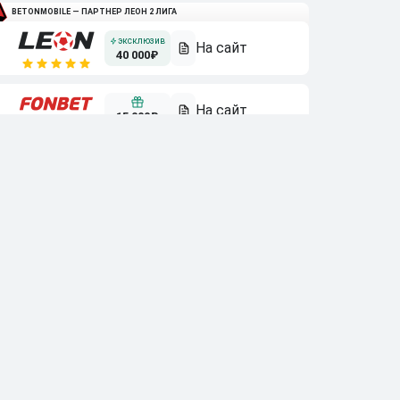
BETONMOBILE — ПАРТНЕР ЛЕОН 2 ЛИГА
40 000₽
15 000₽
3 000₽
10 000₽
Смотреть всех
Бонусы букмекеров
10 000₽