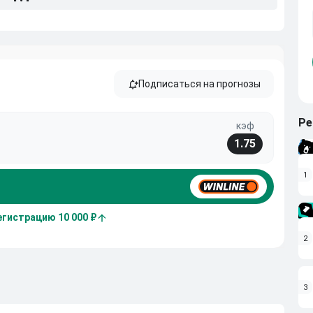
Подписаться на прогнозы
Ре
кэф
1.75
1
егистрацию 10 000 ₽
2
3