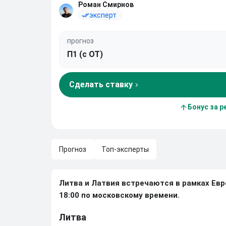
Роман Смирнов
эксперт
прогноз
П1 (с ОТ)
Сделать ставку
Бонус за р
Прогноз
Топ-эксперты
Литва и Латвия встречаются в рамках Евр
18:00 по московскому времени.
Литва