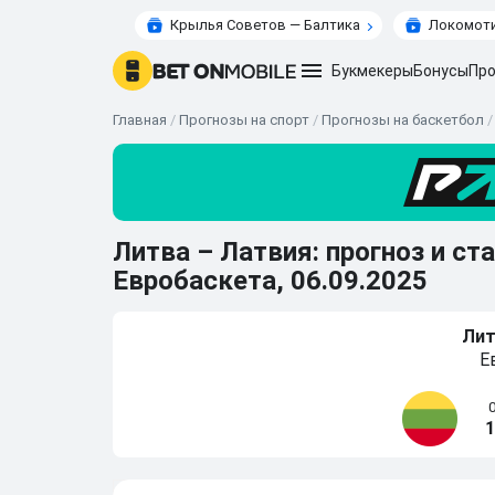
Крылья Советов — Балтика
Локомоти
Букмекеры
Бонусы
Про
Главная
/
Прогнозы на спорт
/
Прогнозы на баскетбол
Литва – Латвия: прогноз и ста
Евробаскета, 06.09.2025
Лит
Е
1