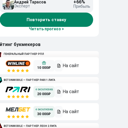
+66%
Андрей Тарасов
Эксперт
Прибыль
Повторить ставку
Читать прогноз >
йтинг букмекеров
ГЕНЕРАЛЬНЫЙ ПАРТНЕР РПЛ
10 000₽
BETONMOBILE — ПАРТНЕР PARI 1 ЛИГА
20 000₽
30 000₽
BETONMOBILE — ПАРТНЕР ЛЕОН 2 ЛИГА