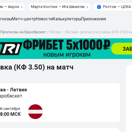
в — Акрон
Марта Костюк — Ига Швентек
Ростов — ЦСКА
гнозы
Матч-центр
Новости
Калькуляторы
Приложения
/
Прогнозы на Евробаскет
/
Литва – Латвия: прогноз и ставка (КФ 3.50) н
вка (КФ 3.50) на матч
ва - Латвия
вробаскет
06 сентября
8:00 МСК