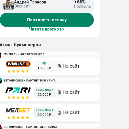
+66%
Андрей Тарасов
Эксперт
Прибыль
Повторить ставку
Читать прогноз >
йтинг букмекеров
ГЕНЕРАЛЬНЫЙ ПАРТНЕР РПЛ
10 000₽
BETONMOBILE — ПАРТНЕР PARI 1 ЛИГА
20 000₽
30 000₽
BETONMOBILE — ПАРТНЕР ЛЕОН 2 ЛИГА