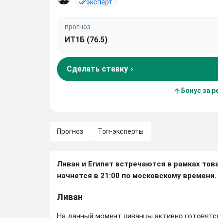
эксперт
прогноз
ИТ1Б (76.5)
Сделать ставку
Бонус за р
Прогноз
Топ-эксперты
Ливан и Египет встречаются в рамках тов
начнется в 21:00 по московскому времени.
Ливан
На данный момент ливанцы активно готовятся