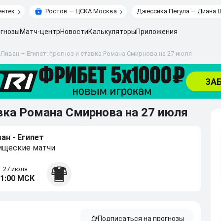
ентек
Ростов — ЦСКА Москва
Джессика Пегула — Диана 
гнозы
Матч-центр
Новости
Калькуляторы
Приложения
/
Ливан – Египет: прогноз и ставка Романа Смирнова на 27 июля
авка Романа Смирнова на 27 июля
ан - Египет
ищеские матчи
27 июля
1:00 МСК
Подписаться на прогнозы