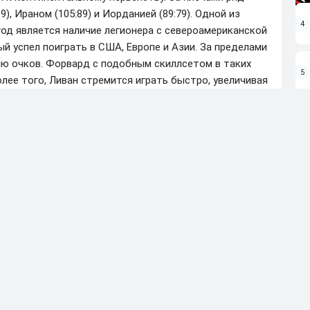
), Ираном (105:89) и Иорданией (89:79). Одной из
4
год является наличие легионера с североамериканской
й успел поиграть в США, Европе и Азии. За пределами
ию очков. Форвард с подобным скиллсетом в таких
5
олее того, Ливан стремится играть быстро, увеличивая
то все резко изменится.
6
7
рной, которая опирается исключительно на своих
вая по данному виду спорту страна, любая
соном может оборачиваться проблемами. Вернее,
птяне сыграли с Катаром (90:69), Иорданией (70:60) и
неплохой баскетбол в защите. Но скоростной стиль
 гостей. Вдобавок, пропуская больше обычного,
 ответственности нет. Никто ругать не будет.