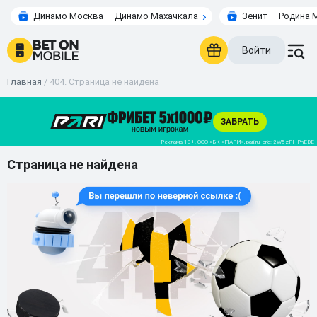
Динамо Москва — Динамо Махачкала
Зенит — Родина 
Войти
Главная
/
404. Страница не найдена
Страница не найдена