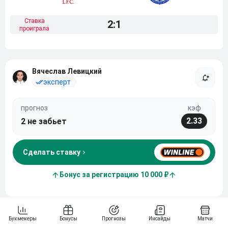
Ставка
2:1
проиграла
Вячеслав Левицкий
эксперт
прогноз
кэф
2.33
2 не забьет
Сделать ставку
Бонус за регистрацию 10 000 ₽
Прогноз
Топ-эксперты