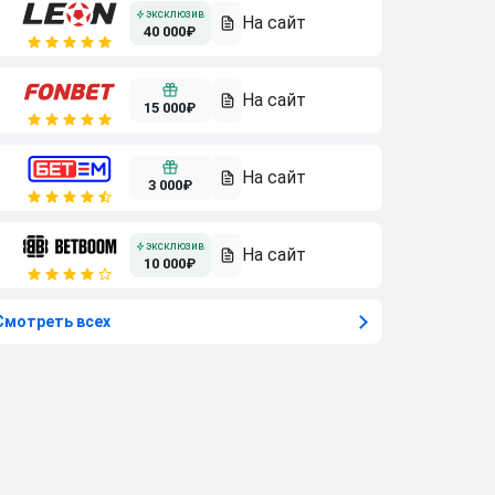
40 000₽
15 000₽
3 000₽
10 000₽
Смотреть всех