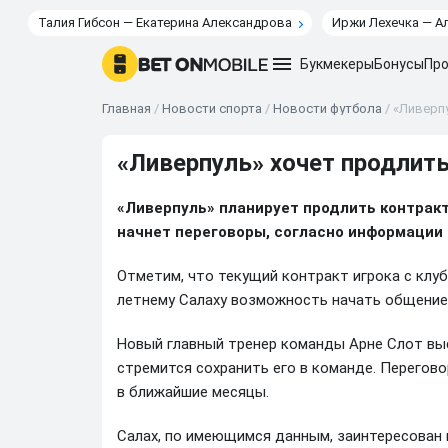
Талия Гибсон — Екатерина Александрова
Иржи Лехечка — А
Букмекеры
Бонусы
Про
Главная
/
Новости спорта
/
Новости футбола
/
«Ливерпу
«Ливерпуль» хочет продлить
«Ливерпуль» планирует продлить контрак
начнет переговоры, согласно информации
Отметим, что текущий контракт игрока с клуб
летнему Салаху возможность начать общение 
Новый главный тренер команды Арне Слот вы
стремится сохранить его в команде. Перегов
в ближайшие месяцы.
Салах, по имеющимся данным, заинтересован 