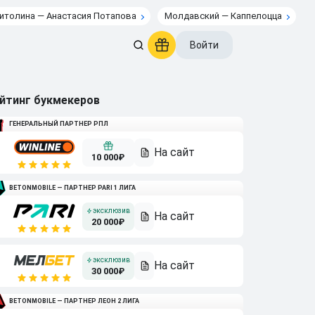
итолина — Анастасия Потапова
Молдавский — Каппелоцца
Войти
йтинг букмекеров
ГЕНЕРАЛЬНЫЙ ПАРТНЕР РПЛ
10 000₽
BETONMOBILE — ПАРТНЕР PARI 1 ЛИГА
20 000₽
30 000₽
BETONMOBILE — ПАРТНЕР ЛЕОН 2 ЛИГА