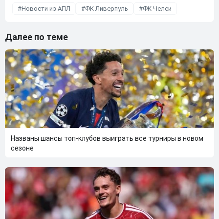
Новости из АПЛ
ФК Ливерпуль
ФК Челси
Далее по теме
Названы шансы топ-клубов выиграть все турниры в новом
сезоне