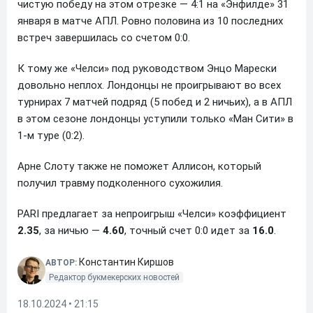
чистую победу на этом отрезке — 4:1 на «Энфилде» 31
января в матче АПЛ. Ровно половина из 10 последних
встреч завершилась со счетом 0:0.
К тому же «Челси» под руководством Энцо Марески
довольно неплох. Лондонцы не проигрывают во всех
турнирах 7 матчей подряд (5 побед и 2 ничьих), а в АПЛ
в этом сезоне лондонцы уступили только «Ман Сити» в
1-м туре (0:2).
Арне Слоту также не поможет Аллисон, который
получил травму подколенного сухожилия.
PARI предлагает за непроигрыш «Челси» коэффициент
2.35
, за ничью —
4.60
, точный счет 0:0 идет за
16.0
.
Константин Киршов
АВТОР:
Редактор букмекерских новостей
18.10.2024 • 21:15