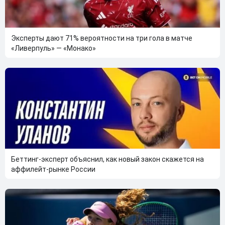
Эксперты дают 71% вероятности на три гола в матче
«Ливерпуль» — «Монако»
Беттинг-эксперт объяснил, как новый закон скажется на
аффилейт-рынке России