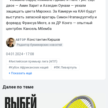
двое — Амин Харит и Аззедин Оунахи — уехали
защищать цвета Марокко. За Камерун на КАН будут
выступать запасной вратарь Симон Нгапандуэтнбу и
форвард Франсуа Мюге, а за ДР Конго — опытный
центрбек Кансель Мбемба
Константин Киршов
АВТОР:
Редактор букмекерских новостей
04.01.2024 • 17:08
Английская премьер лига (АПЛ)
Кубок Африканских наций
ФК Ливерпуль
+
Показать ещё
Далее по теме