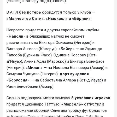
(Египет) и Ватару Эндо (Япония).
В АПЛ
без потерь
обойдутся только 3 клуба —
«Манчестер Сити», «Ньюкасл» и «Бёрнли»
.
Непросто придется и другим европейским клубам.
«Наполи»
в ближайших матчах не сможет
рассчитывать на Виктора Осимхена (Нигерия) и
Виктора Ангисса (Камерун),
«Байер»
— на Эдмонда
Тапсоба (Буркина-Фасо), Одилона Коссону (Кот-
д’Ивуар), Амина Адли (Марокко) и Виктора Бонифасе
(Нигерия),
«Милан»
— на Исмаэля Беннасера (Алжир) и
Самуэля Чуквуэзе (Нигерия),
дортмундская
«Боруссия»
— на Себастьяна Аллера (Кот-д’Ивуар) и
Рами Бенсебаини (Алжир).
Сильно поднапрячь мозги заменяя
8 уехавших игроков
придется Дженнаро Гаттузо.
«Марсель»
отпустил в
расположение сборной Сенегала тройку футболистов
— Исмаила Сарра, Илимана Ндиайе и Папе Гуйе. Еще