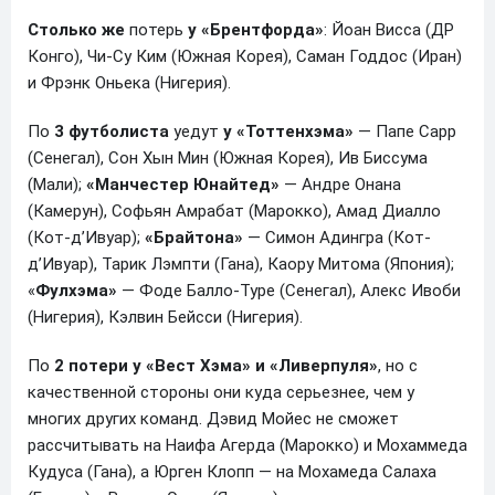
Столько же
потерь
у «Брентфорда»
: Йоан Висса (ДР
Конго), Чи-Су Ким (Южная Корея), Саман Годдос (Иран)
и Фрэнк Оньека (Нигерия).
По
3 футболиста
уедут
у
«Тоттенхэма»
— Папе Сарр
(Сенегал), Сон Хын Мин (Южная Корея), Ив Биссума
(Мали);
«Манчестер Юнайтед»
— Андре Онана
(Камерун), Софьян Амрабат (Марокко), Амад Диалло
(Кот-д’Ивуар);
«Брайтона»
— Симон Адингра (Кот-
д’Ивуар), Тарик Лэмпти (Гана), Каору Митома (Япония);
«
Фулхэма»
— Фоде Балло-Туре (Сенегал), Алекс Ивоби
(Нигерия), Кэлвин Бейсси (Нигерия).
По
2 потери
у «Вест Хэма» и «Ливерпуля»
, но с
качественной стороны они куда серьезнее, чем у
многих других команд. Дэвид Мойес не сможет
рассчитывать на Наифа Агерда (Марокко) и Мохаммеда
Кудуса (Гана), а Юрген Клопп — на Мохамеда Салаха