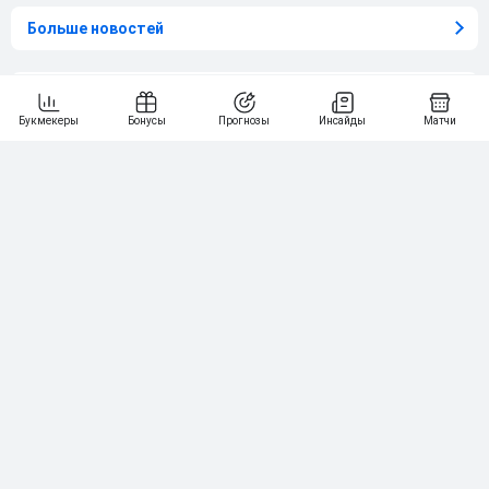
Больше новостей
Выбор редакции
5 популярных хоккейных стратегий,
которые не принесут прибыль
Звездные футболисты, которые попались
на ставках в букмекерских конторах
Что делают букмекеры, если матч в лайве
приносит убыток
Бонусы за регистрацию. Онлайн-
калькулятор