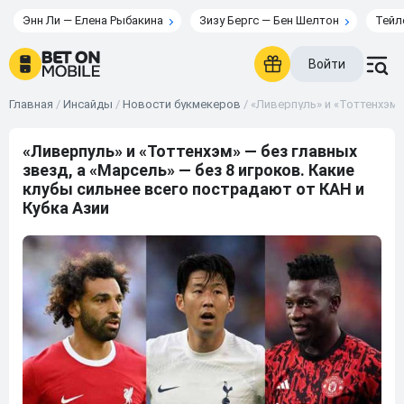
Энн Ли — Елена Рыбакина
Зизу Бергс — Бен Шелтон
Тейл
Войти
Главная
/
Инсайды
/
Новости букмекеров
/
«Ливерпуль» и «Тоттенхэм»
«Ливерпуль» и «Тоттенхэм» — без главных
звезд, а «Марсель» — без 8 игроков. Какие
клубы сильнее всего пострадают от КАН и
Кубка Азии