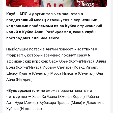
Клубы АПЛ и других топ-чемпионатов в
предстоящий месяц столкнутся с серьезными
кадровыми проблемами из-за Кубка африканский
наций и Кубка Азии. Разбираемся, какие клубы
пострадают сильнее всего.
Наибольшие потери в Англии понесет
«Ноттингем
Форрест»
, который временно покинут сразу
6
африканских игроков
: Серж Орье (Кот-д’Ивуар), Вилли
Боли (Кот-д’Ивуар), Ибраим Сангаре (Кот-д’Ивуар),
Шейку Куйяте (Сенегал), Мусса Ньякате (Сенегал), Ола
Айна (Нигерия).
«Вулверхэмптон»
не сможет рассчитывать
на
четвертых
— Хван Хи Чхана (Южная Корея), Райана
Аит-Нури (Алжир), Бубакара Траоре (Мали) и Джастина
Хубнер (Индонезия).