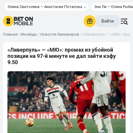
Элина Свитолина — Анастасия Потапова
Энн Ли — Елена Рыба
Войти
Главная
/
Инсайды
/
Новости букмекеров
/
«Ливерпуль» — «МЮ»: промах
«Ливерпуль» — «МЮ»: промах из убойной
позиции на 97-й минуте не дал зайти кэфу
9.50