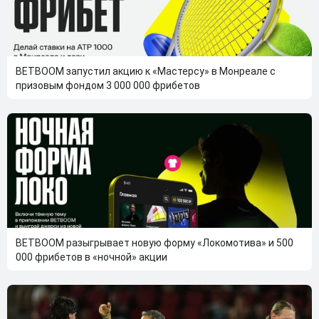
BETBOOM запустил акцию к «Мастерсу» в Монреале с
призовым фондом 3 000 000 фрибетов
BETBOOM разыгрывает новую форму «Локомотива» и 500
000 фрибетов в «ночной» акции