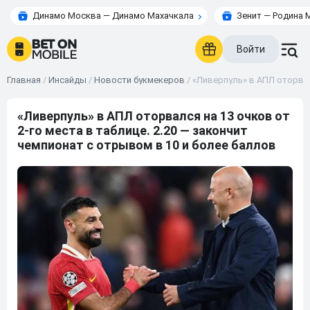
Динамо Москва — Динамо Махачкала
Зенит — Родина 
Войти
Главная
/
Инсайды
/
Новости букмекеров
/
«Ливерпуль» в АПЛ оторвалс
«Ливерпуль» в АПЛ оторвался на 13 очков от
2-го места в таблице. 2.20 — закончит
чемпионат с отрывом в 10 и более баллов