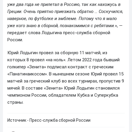
уже два года не прилетал в Россию, так как нахожусь в
Греции. Очень приятно приезжать обратно … Соскучился,
наверное, по футболке и эмблеме. Потому что я мало
уже кого знаю в сборной, познакомимся с ребятами.
», —
передает слова Лодыгина пресс-служба сборной
России.
Юрий Лодыгин провел за сборную 11 матчей, из
которых 8 провел «на ноль». Летом 2022 года бывший
голкипер «Зенита» подписал контракт с греческим
«Панатинаикосом». В нынешнем сезоне Юрий провел 15
матчей за греческий клуб во всех турнирах, пропустив 9
мячей. В составе «Зенита» Юрий Лодыгин становился
чемпионом России, обладателем Кубка и Суперкубка
страны.
Источник - Пресс-служба сборной России