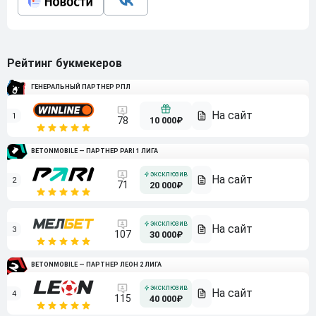
Рейтинг букмекеров
ГЕНЕРАЛЬНЫЙ ПАРТНЕР РПЛ
1
10 000₽
78
BETONMOBILE — ПАРТНЕР PARI 1 ЛИГА
2
71
20 000₽
3
107
30 000₽
BETONMOBILE — ПАРТНЕР ЛЕОН 2 ЛИГА
4
115
40 000₽