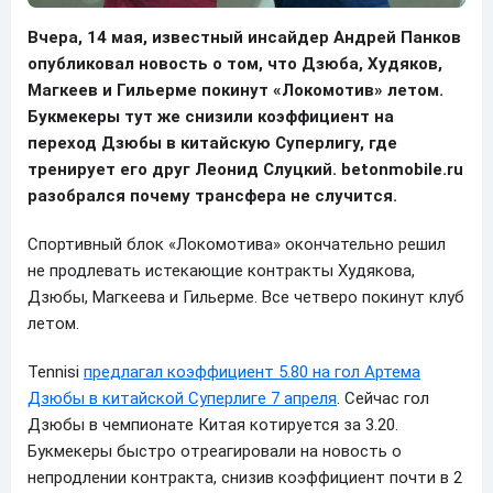
Вчера, 14 мая, известный инсайдер Андрей Панков
опубликовал новость о том, что Дзюба, Худяков,
Магкеев и Гильерме покинут «Локомотив» летом.
Букмекеры тут же снизили коэффициент на
переход Дзюбы в китайскую Суперлигу, где
тренирует его друг Леонид Слуцкий. betonmobile.ru
разобрался почему трансфера не случится.
Спортивный блок «Локомотива» окончательно решил
не продлевать истекающие контракты Худякова,
Дзюбы, Магкеева и Гильерме. Все четверо покинут клуб
летом.
Tennisi
предлагал коэффициент 5.80 на гол Артема
Дзюбы в китайской Суперлиге 7 апреля
. Сейчас гол
Дзюбы в чемпионате Китая котируется за 3.20.
Букмекеры быстро отреагировали на новость о
непродлении контракта, снизив коэффициент почти в 2