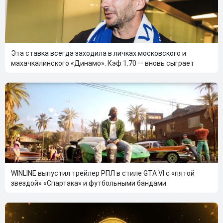
Эта ставка всегда заходила в личках московского и
махачкалинского «Динамо». Кэф 1.70 — вновь сыграет
WINLINE выпустил трейлер РПЛ в стиле GTA VI с «пятой
звездой» «Спартака» и футбольными бандами