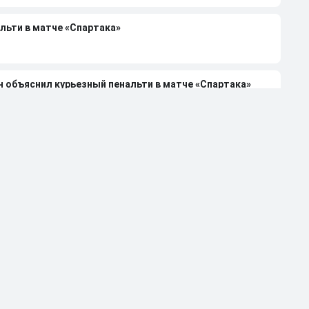
льти в матче «Спартака»
н объяснил курьезный пенальти в матче «Спартака»
6/27 в РПЛ