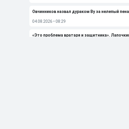
Овчинников назвал дураком Ву за нелепый пена
04.08.2026
•
08:29
«Это проблема вратаря и защитника». Лапочки
02.08.2026
•
23:19
Гаджиев поделился ожиданиями от сезона-202
02.08.2026
•
07:49
Больше новостей
Выбор редакции