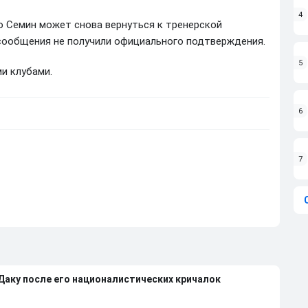
4
о Семин может снова вернуться к тренерской
сообщения не получили официального подтверждения.
5
и клубами.
6
7
 Даку после его националистических кричалок