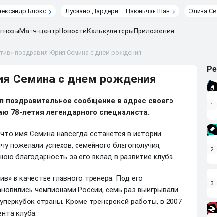
лександр Блокс
Лусиано Дардери — Цзюньчэн Шан
Элина Св
гнозы
Матч-центр
Новости
Калькуляторы
Приложения
тив» поздравил Юрия Семина с днем рождения
Ре
ия Семина с днем рождения
л поздравительное сообщение в адрес своего
1
аю 78-летия легендарного специалиста.
что имя Семина навсегда останется в истории
чу пожелали успехов, семейного благополучия,
2
нюю благодарность за его вклад в развитие клуба.
» в качестве главного тренера. Под его
3
овились чемпионами России, семь раз выигрывали
перкубок страны. Кроме тренерской работы, в 2007
нта клуба.