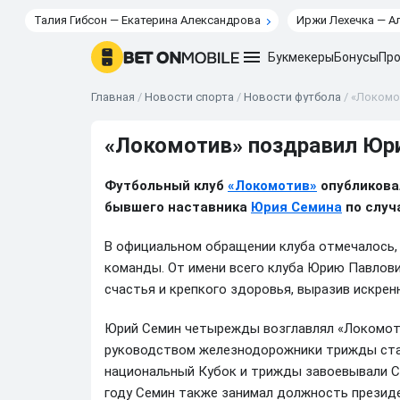
Талия Гибсон — Екатерина Александрова
Иржи Лехечка — А
Букмекеры
Бонусы
Про
Главная
/
Новости спорта
/
Новости футбола
/
«Локомо
«Локомотив» поздравил Юр
Футбольный клуб
«Локомотив»
опубликова
бывшего наставника
Юрия Семина
по случ
В официальном обращении клуба отмечалось, 
команды. От имени всего клуба Юрию Павлови
счастья и крепкого здоровья, выразив искрен
Юрий Семин четырежды возглавлял «Локомотив
руководством железнодорожники трижды стан
национальный Кубок и трижды завоевывали Су
году Семин также занимал должность президе