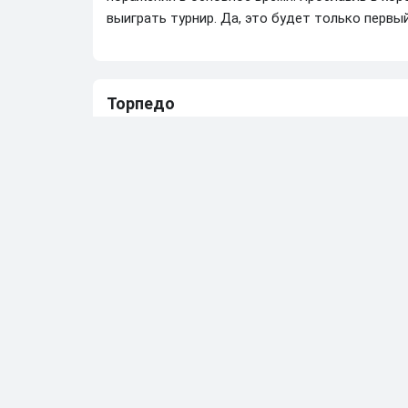
выиграть турнир. Да, это будет только первы
Торпедо
Что касается нижегородцев, то в трех послед
Локомотива ни единой шайбы. А в 5 последних
раз (4 в основное время).