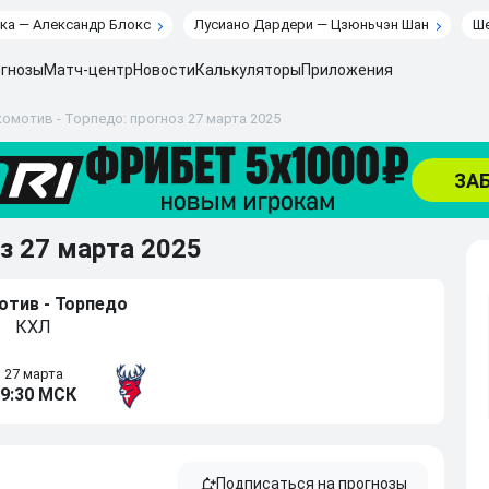
ка — Александр Блокс
Лусиано Дардери — Цзюньчэн Шан
Ше
гнозы
Матч-центр
Новости
Калькуляторы
Приложения
омотив - Торпедо: прогноз 27 марта 2025
з 27 марта 2025
тив - Торпедо
КХЛ
27 марта
9:30 МСК
Подписаться на прогнозы