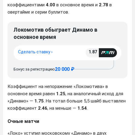
коэффициентами
4.00
в основное время и
2.78
в
овертайме и серии буллитов.
Локомотив обыграет Динамо в
основное время
Сделать ставку ›
1.87
20 000 ₽
Бонус за регистрацию
Коэффициент на непоражение «Локомотива» в
основное время равен
1.25
, на аналогичный исход для
«Динамо» —
1.75
. На тотал больше 5,5 шайб выставлен
коэффициент
2.46
, на меньше —
1.54
.
Очные матчи
«Локо» уступил московскому «Динамо» в двух