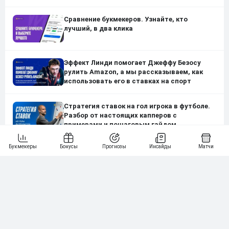
Сравнение букмекеров. Узнайте, кто
лучший, в два клика
Эффект Линди помогает Джеффу Безосу
рулить Amazon, а мы рассказываем, как
использовать его в ставках на спорт
Стратегия ставок на гол игрока в футболе.
Разбор от настоящих капперов с
примерами и пошаговым гайдом
Звездные футболисты, которые попались
на ставках в букмекерских конторах
Топ-10 «мелочей», которые влияют
на ставки на спорт