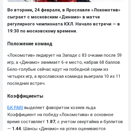
Во вторник, 24 февраля, в Ярославле «Локомотив»
сыграет с московским «Динамо» в матче
регулярного чемпионата КХЛ. Начало встречи — в
19:30 по московскому времени.
Положение команд
«Локомотив» лидирует на Западе с 83 очками после 59
игр, а «Динамо» занимает 6-е место, набрав 68 баллов.
Бело-голубые сейчас идут на победной серии из
четырех игр, а ярославская команда выиграла 10 из 11
последних встреч.
Коэффициенты
БК PARI
выделяет фаворитом хозяев льда.
Коэффициент на победу «Локомотива» в основное
время составляет
1.87
, с учетом овертайма и буллитов
—
1.44
. Шансы «Динамо» на успех оцениваются