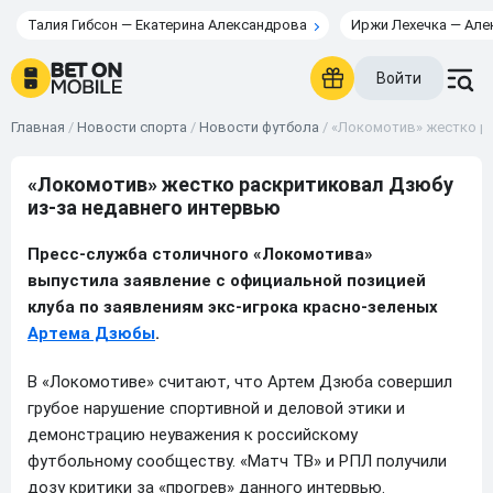
Талия Гибсон — Екатерина Александрова
Иржи Лехечка — Але
Войти
Главная
/
Новости спорта
/
Новости футбола
/
«Локомотив» жестко ра
«Локомотив» жестко раскритиковал Дзюбу
из-за недавнего интервью
Пресс-служба столичного «Локомотива»
выпустила заявление с официальной позицией
клуба по заявлениям экс-игрока красно-зеленых
Артема Дзюбы
.
В «Локомотиве» считают, что Артем Дзюба совершил
грубое нарушение спортивной и деловой этики и
демонстрацию неуважения к российскому
футбольному сообществу. «Матч ТВ» и РПЛ получили
дозу критики за «прогрев» данного интервью.